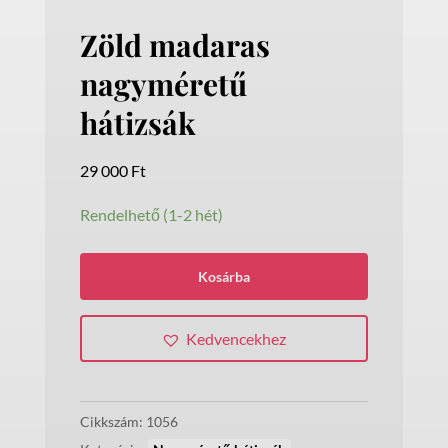
Zöld madaras
nagyméretű
hátizsák
29 000
Ft
Rendelhető (1-2 hét)
Zöld
Kosárba
madaras
nagyméretű
Kedvencekhez
hátizsák
mennyiség
Cikkszám:
1056