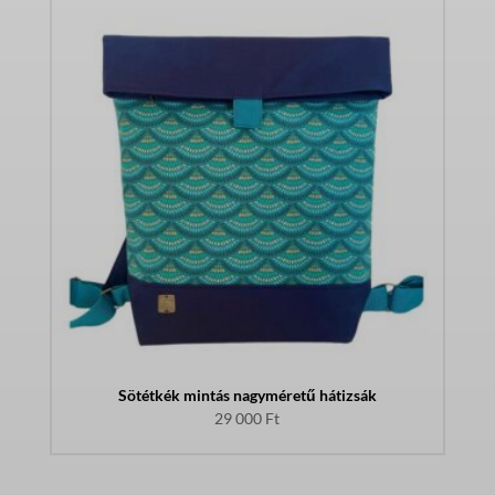
Sötétkék mintás nagyméretű hátizsák
29 000
Ft