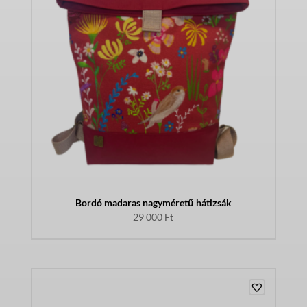
Bordó madaras nagyméretű hátizsák
29 000
Ft