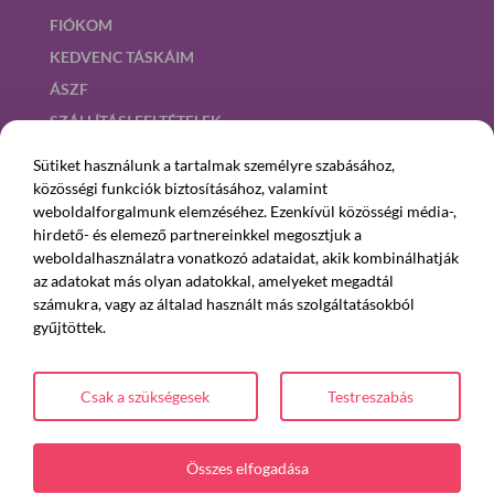
FIÓKOM
KEDVENC TÁSKÁIM
ÁSZF
SZÁLLÍTÁSI FELTÉTELEK
ADATKEZELÉSI TÁJÉKOZTATÓ
Sütiket használunk a tartalmak személyre szabásához,
SÜTI BEÁLLÍTÁSOK
közösségi funkciók biztosításához, valamint
weboldalforgalmunk elemzéséhez. Ezenkívül közösségi média-,
hirdető- és elemező partnereinkkel megosztjuk a
Kövesd Suzit!
weboldalhasználatra vonatkozó adataidat, akik kombinálhatják
az adatokat más olyan adatokkal, amelyeket megadtál
számukra, vagy az általad használt más szolgáltatásokból
gyűjtöttek.
Csak a szükségesek
Testreszabás
Az online fizetést a Barion Payment Zrt. biztosítja, MNB engedély
Összes elfogadása
száma: H-EN-I-1064/2013