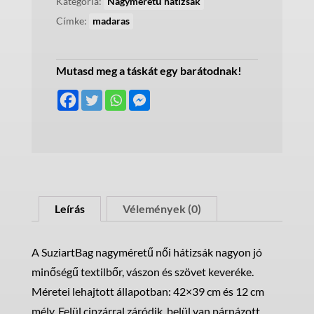
Kategória:
Nagyméretű hátizsák
Címke:
madaras
Mutasd meg a táskát egy barátodnak!
Leírás
Vélemények (0)
A SuziartBag nagyméretű női hátizsák nagyon jó
minőségű textilbőr, vászon és szövet keveréke.
Méretei lehajtott állapotban: 42×39 cm és 12 cm
mély. Felül cipzárral záródik, belül van párnázott