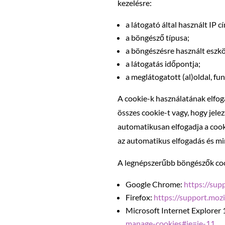
kezelésre:
a látogató által használt IP c
a böngésző típusa;
a böngészésre használt eszköz
a látogatás időpontja;
a meglátogatott (al)oldal, fun
A cookie-k használatának elfoga
összes cookie-t vagy, hogy jel
automatikusan elfogadja a coo
az automatikus elfogadás és min
A legnépszerűbb böngészők cook
Google Chrome:
https://su
Firefox:
https://support.moz
Microsoft Internet Explorer 
manage-cookies#ie=ie-11