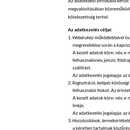
Az adatkezelő birtokába került
megvalósításában közreműködő m
kötelezettség terhel.
Az adatkezelés céljai:
Webáruház működtetésével
ös
megrendelése során a kapcsol
A kezelt adatok köre: név, e-
felhasználónév, jelszó; földr
szállítást.
Az adatkezelés jogalapja: az 
Regisztráció, belépés közösségi 
felhasználói fiókot. Az érinte
A kezelt adatok köre: név, e-m
linkje.
Az adatkezelés jogalapja: az 
Hozzászólások, termékértékel
a kéretlen tartalmak kiszűré