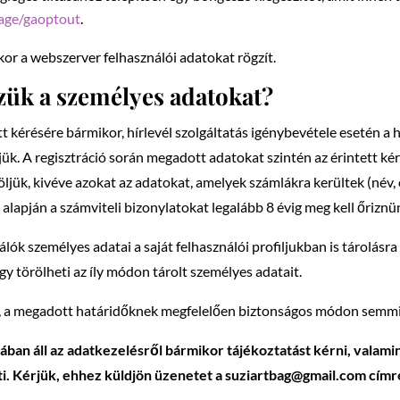
page/gaoptout
.
or a webszerver felhasználói adatokat rögzít.
zük a személyes adatokat?
t kérésére bármikor, hírlevél szolgáltatás igénybevétele esetén a h
ljük. A regisztráció során megadott adatokat szintén az érintett k
ljük, kivéve azokat az adatokat, amelyek számlákra kerültek (név,
 alapján a számviteli bizonylatokat legalább 8 évig meg kell őriznü
álók személyes adatai a saját felhasználói profiljukban is tárolásr
gy törölheti az íly módon tárolt személyes adatait.
t, a megadott határidőknek megfelelően biztonságos módon semmis
ában áll az adatkezelésről bármikor tájékoztatást kérni, valami
ti. Kérjük, ehhez küldjön üzenetet a
suziartbag@gmail.com
címr