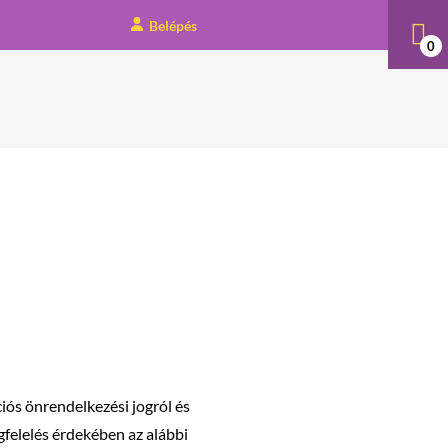
Belépés
0
iós önrendelkezési jogról és
gfelelés érdekében az alábbi