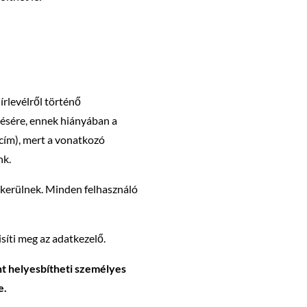
írlevélről történő
érésére, ennek hiányában a
 cím), mert a vonatkozó
nk.
a kerülnek. Minden felhasználó
íti meg az adatkezelő.
nt helyesbítheti személyes
e.