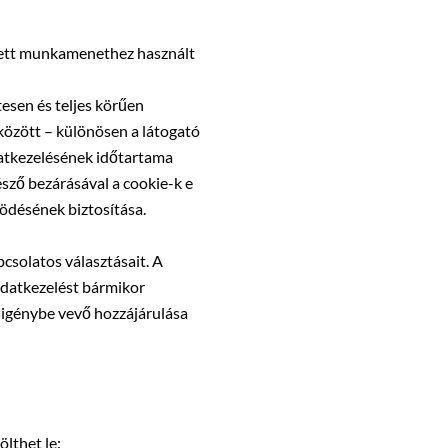
édett munkamenethez használt
esen és teljes körűen
 között – különösen a látogató
datkezelésének időtartama
észő bezárásával a cookie-k e
ködésének biztosítása.
csolatos választásait. A
adatkezelést bármikor
z igénybe vevő hozzájárulása
ölthet le: