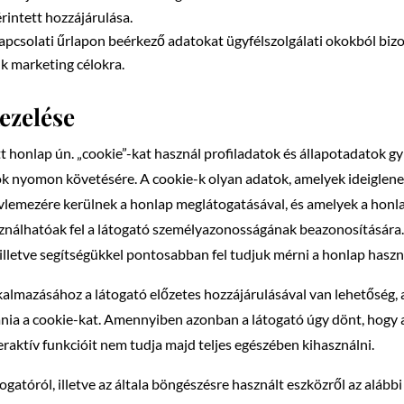
érintett hozzájárulása.
apcsolati űrlapon beérkező adatokat ügyfélszolgálati okokból bizo
k marketing célokra.
kezelése
t honlap ún. „cookie”-kat használ profiladatok és állapotadatok gy
atók nyomon követésére. A cookie-k olyan adatok, amelyek ideigle
lemezére kerülnek a honlap meglátogatásával, és amelyek a honl
lhatóak fel a látogató személyazonosságának beazonosítására. 
illetve segítségükkel pontosabban fel tudjuk mérni a honlap haszn
alkalmazásához a látogató előzetes hozzájárulásával van lehetőség
ania a cookie-kat. Amennyiben azonban a látogató úgy dönt, hogy a
eraktív funkcióit nem tudja majd teljes egészében kihasználni.
ogatóról, illetve az általa böngészésre használt eszközről az alább