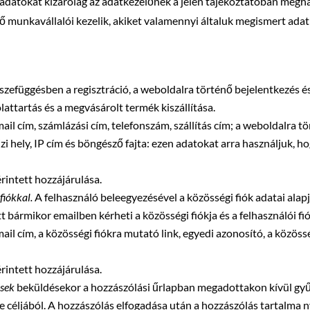
 adatokat kizárólag az adatkezelőnek a jelen tájékoztatóban megha
unkavállalói kezelik, akiket valamennyi általuk megismert adat 
szefüggésben a regisztráció, a weboldalra történő bejelentkezés é
attartás és a megvásárolt termék kiszállítása.
mail cím, számlázási cím, telefonszám, szállítás cím; a weboldalra t
ajzi hely, IP cím és böngésző fajta: ezen adatokat arra használjuk, 
érintett hozzájárulása.
fiókkal.
A felhasználó beleegyezésével a közösségi fiók adatai alapj
tt bármikor emailben kérheti a közösségi fiókja és a felhasználói fi
ail cím, a közösségi fiókra mutató link, egyedi azonosító, a közössé
érintett hozzájárulása.
ések
beküldésekor a hozzászólási űrlapban megadottakon kívül gyűj
se céljából. A hozzászólás elfogadása után a hozzászólás tartalma 