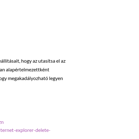
lításait, hogy az utasítsa el az
gyan alapértelmezettként
 hogy megakadályozható legyen
zn
ternet-explorer-delete-