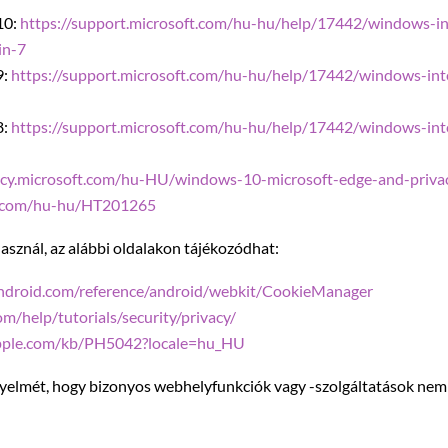
10:
https://support.microsoft.com/hu-hu/help/17442/windows-in
in-7
9:
https://support.microsoft.com/hu-hu/help/17442/windows-inte
8:
https://support.microsoft.com/hu-hu/help/17442/windows-inte
vacy.microsoft.com/hu-HU/windows-10-microsoft-edge-and-priva
le.com/hu-hu/HT201265
sznál, az alábbi oldalakon tájékozódhat:
.android.com/reference/android/webkit/CookieManager
m/help/tutorials/security/privacy/
apple.com/kb/PH5042?locale=hu_HU
figyelmét, hogy bizonyos webhelyfunkciók vagy -szolgáltatások n