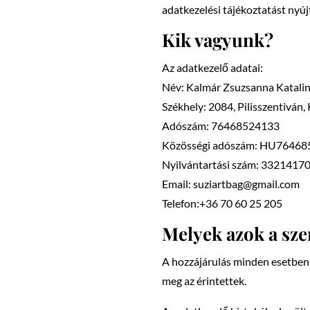
adatkezelési tájékoztatást nyúj
Kik vagyunk?
Az adatkezelő adatai:
Név: Kalmár Zsuzsanna Katalin,
Székhely: 2084, Pilisszentiván,
Adószám: 76468524133
Közösségi adószám: HU7646
Nyilvántartási szám: 3321417
Email:
suziartbag@gmail.com
Telefon:+36 70 60 25 205
Melyek azok a sz
A hozzájárulás minden esetben
meg az érintettek.