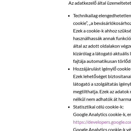
Az adatkezelő által üzemeltete
Technikailag elengedhetetle
cookie”, „a bevásárlókosárhoz
Ezek a cookie-k ahhoz szüks
használhassák annak funkciói
által az adott oldalakon vég
kizárólag a látogató aktuáli
fajtája automatikusan törlőd
Hozzájárulást igénylő cookie
Ezek lehetőséget biztosítana
látogató a szolgáltatás igén
megtilthatja. Ezek az adatok
nélkül nem adhatók át harma
Statisztikai célú cookie-k:
Google Analytics cookie-k, er
https://developers.google.co
Google Analytics cookie-k vég