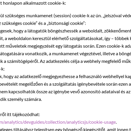
tt honlapon alkalmazott cookie-k:
nül szükséges munkamenet (session) cookie-k az ún. „jelszóval v
 szükséges cookie” és a „biztonsági cookie”:
égesek, hogy a látogatók böngészhessék a weboldalt, zökkenőment
t, a weboldalon keresztül elérhető szolgáltatásokat, így – többek
zett műveletek megjegyzését egy látogatás során. Ezen cookie-k a
s látogatására vonatkozik, a munkamenet végeztével, illetve a böng
ik a számítógépéről. Az adatkezelés célja a webhely megfelelő mű
-k:
k, hogy az adatkezelő megjegyezhesse a felhasználó webhellyel kap
ybevételét megelőzően és a szolgáltatás igénybevétele során ezen 
 nem kapcsolhatók össze az igénybe vevő azonosító adataival és a
dik személy számára.
ről itt tájékozódhat:
m/analytics/devguides/collection/analyticsjs/cookie-usage
.
leges tiltásához telepítsen egy böngésző kiegészítőt, amit innen t