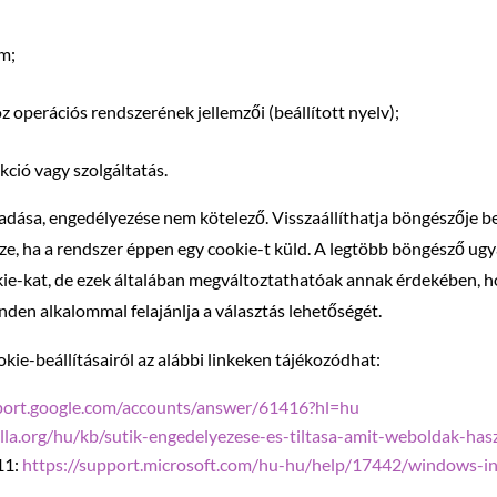
ím;
 operációs rendszerének jellemzői (beállított nyelv);
kció vagy szolgáltatás.
dása, engedélyezése nem kötelező. Visszaállíthatja böngészője beál
ezze, ha a rendszer éppen egy cookie-t küld. A legtöbb böngésző u
kie-kat, de ezek általában megváltoztathatóak annak érdekében,
den alkalommal felajánlja a választás lehetőségét.
ie-beállításairól az alábbi linkeken tájékozódhat:
pport.google.com/accounts/answer/61416?hl=hu
illa.org/hu/kb/sutik-engedelyezese-es-tiltasa-amit-weboldak-has
11:
https://support.microsoft.com/hu-hu/help/17442/windows-in