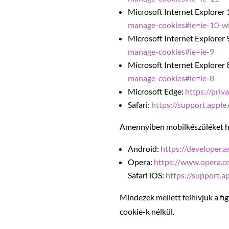
Microsoft Internet Explorer 
manage-cookies#ie=ie-10-w
Microsoft Internet Explorer 
manage-cookies#ie=ie-9
Microsoft Internet Explorer 
manage-cookies#ie=ie-8
Microsoft Edge:
https://pri
Safari:
https://support.app
Amennyiben mobilkészüléket ha
Android:
https://developer
Opera:
https://www.opera.co
Safari iOS:
https://support.
Mindezek mellett felhívjuk a 
cookie-k nélkül.