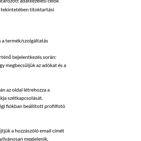
tározott adatkezelési célok
tekintetében titoktartási
s a termék/szolgáltatás
örténő bejelentkezés során:
hogy megbecsüljük az adókat és a
án az oldal létrehozza a
ókja szétkapcsolását.
gi fiókban beállított profilfotó
tjük a hozzászóló email címét
nyilvánosan megjelenik.