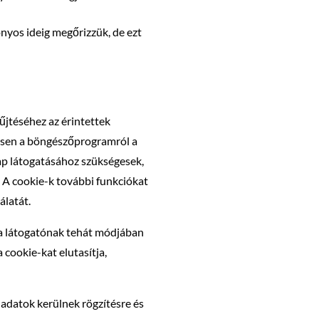
nyos ideig megőrizzük, de ezt
űjtéséhez az érintettek
nesen a böngészőprogramról a
ap látogatásához szükségesek,
A cookie-k további funkciókat
álatát.
, a látogatónak tehát módjában
 cookie-kat elutasítja,
i adatok kerülnek rögzítésre és