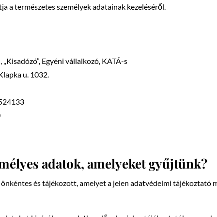
tja a természetes személyek adatainak kezeléséről.
 „Kisadózó”, Egyéni vállalkozó, KATÁ-s
 Klapka u. 1032.
8524133
0
emélyes adatok, amelyeket gyűjtünk?
 önkéntes és tájékozott, amelyet a jelen adatvédelmi tájékoztat