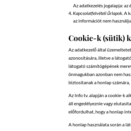
Az adatkezelés jogalapja: az 
Kapcsolatfelvételi űrlapok.
A k
az információt nem használju
Cookie-k (sütik) 
Az adatkezelő által üzemeltetet
azonosítására, illetve a látog
látogató számítógépének merev
önmagukban azonban nem haszná
biztosítanak a honlap számára, 
Az Info tv. alapján a cookie-k 
áll engedélyeznie vagy elutasít
előfordulhat, hogy a honlap int
A honlap használata során a lát