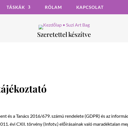
TÁSKÁK
RÓLAM
KAPCSOLAT
Szeretettel készítve
tájékoztató
ent és a Tanács 2016/679. számú rendelete (GDPR) és az informác
11. évi CXII. törvény (Infotv.) előírásainak való maradéktalan me