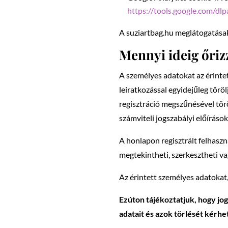
https://tools.google.com/dl
A suziartbag.hu meglátogatásak
Mennyi ideig őriz
A személyes adatokat az érintet
leiratkozással egyidejűleg törö
regisztráció megszűnésével törö
számviteli jogszabályi előírások
A honlapon regisztrált felhaszn
megtekintheti, szerkesztheti va
Az érintett személyes adatoka
Ezúton tájékoztatjuk, hogy jog
adatait és azok törlését kérhe