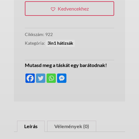
vászon
Kedvencekhez
3in1
táska
mennyiség
Cikkszám:
922
Kategória:
3in1 hátizsák
Mutasd meg a táskát egy barátodnak!
Leírás
Vélemények (0)