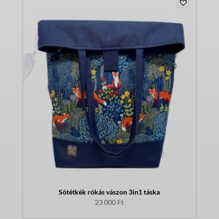
Sötétkék rókás vászon 3in1 táska
23 000
Ft