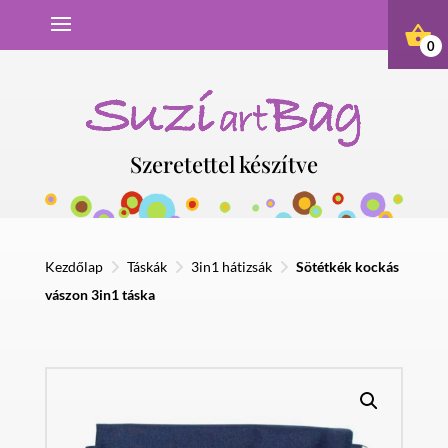
0
Szeretettel készítve
Kezdőlap
>
Táskák
>
3in1 hátizsák
>
Sötétkék kockás
vászon 3in1 táska