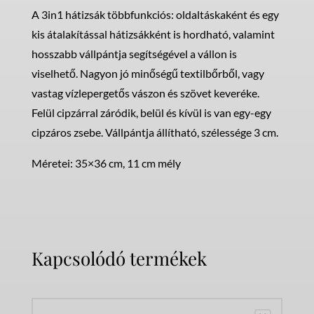
A 3in1 hátizsák többfunkciós: oldaltáskaként és egy
kis átalakítással hátizsákként is hordható, valamint
hosszabb vállpántja segítségével a vállon is
viselhető. Nagyon jó minőségű textilbőrből, vagy
vastag vízlepergetős vászon és szövet keveréke.
Felül cipzárral záródik, belül és kívül is van egy-egy
cipzáros zsebe. Vállpántja állítható, szélessége 3 cm.
Méretei: 35×36 cm, 11 cm mély
Kapcsolódó termékek