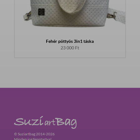
Fehér pöttyös 3in1 táska
23 000
Ft
© Suziartbag 2014-2026
Minden jog fenntartva!