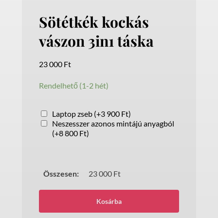
Sötétkék kockás
vászon 3in1 táska
23 000
Ft
Rendelhető (1-2 hét)
Laptop zseb
(
+
3 900
Ft
)
Neszesszer azonos mintájú anyagból
(
+
8 800
Ft
)
Összesen:
23 000
Ft
Sötétkék
Kosárba
kockás