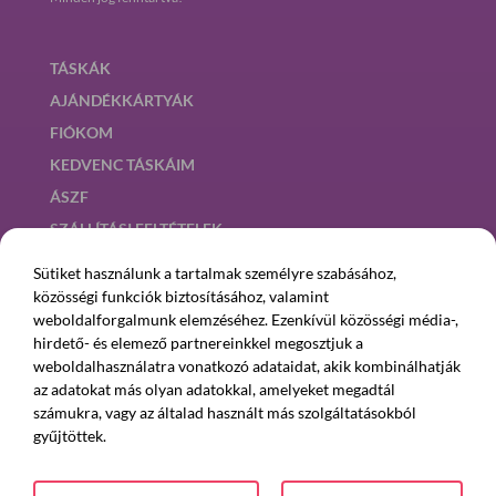
TÁSKÁK
AJÁNDÉKKÁRTYÁK
FIÓKOM
KEDVENC TÁSKÁIM
ÁSZF
SZÁLLÍTÁSI FELTÉTELEK
ADATKEZELÉSI TÁJÉKOZTATÓ
Sütiket használunk a tartalmak személyre szabásához,
SÜTI BEÁLLÍTÁSOK
közösségi funkciók biztosításához, valamint
weboldalforgalmunk elemzéséhez. Ezenkívül közösségi média-,
hirdető- és elemező partnereinkkel megosztjuk a
Kövesd Suzit!
weboldalhasználatra vonatkozó adataidat, akik kombinálhatják
az adatokat más olyan adatokkal, amelyeket megadtál
számukra, vagy az általad használt más szolgáltatásokból
gyűjtöttek.