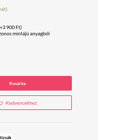
hét)
+
3 900
Ft
)
zonos mintájú anyagból
Kosárba
Kedvencekhez
tizsák