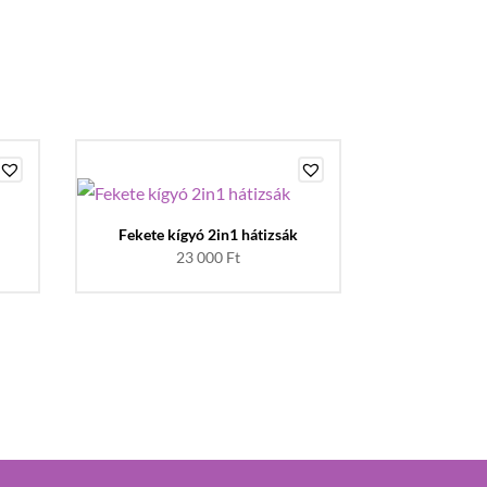
Fekete kígyó 2in1 hátizsák
23 000
Ft