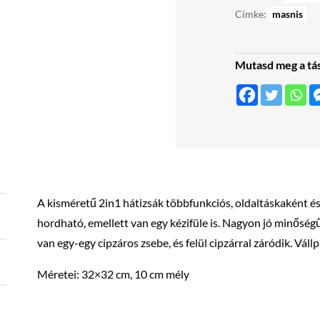
Címke:
masnis
Mutasd meg a tá
A kisméretű 2in1 hátizsák többfunkciós, oldaltáskaként és 
hordható, emellett van egy kézifüle is. Nagyon jó minőségű 
van egy-egy cipzáros zsebe, és felül cipzárral záródik. Váll
Méretei: 32×32 cm, 10 cm mély