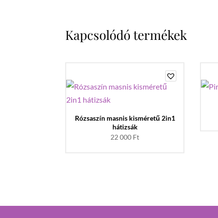
Kapcsolódó termékek
Rózsaszín masnis kisméretű 2in1
hátizsák
22 000
Ft