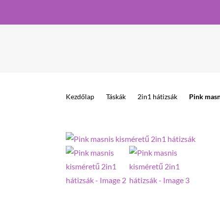
Kezdőlap
>
Táskák
>
2in1 hátizsák
>
Pink masn