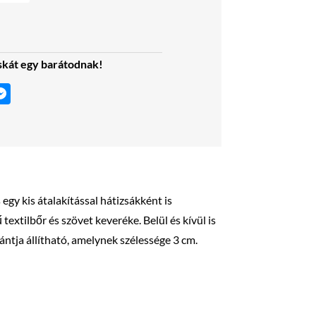
skát egy barátodnak!
egy kis átalakítással hátizsákként is
textilbőr és szövet keveréke. Belül és kívül is
pántja állítható, amelynek szélessége 3 cm.