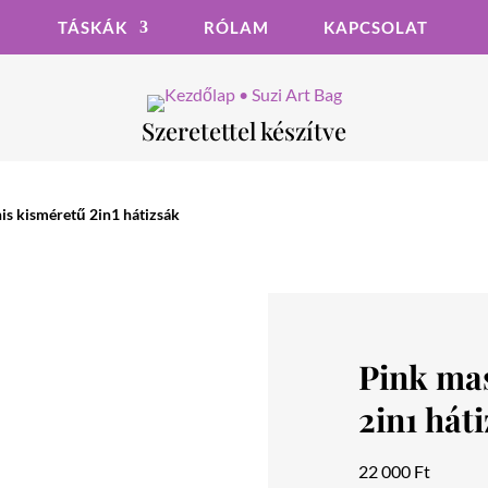
TÁSKÁK
RÓLAM
KAPCSOLAT
Szeretettel készítve
is kisméretű 2in1 hátizsák
Pink ma
2in1 hát
22 000
Ft