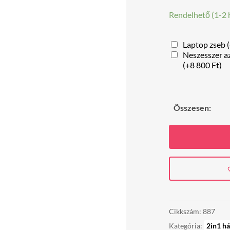
Rendelhető (1-2 
Laptop zseb
(
Neszesszer a
(
+
8 800
Ft
)
Összesen:
Pink
masnis
kisméretű
2in1
hátizsák
mennyiség
Cikkszám:
887
Kategória:
2in1 há