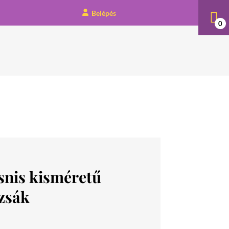
Belépés
0
snis kisméretű
izsák